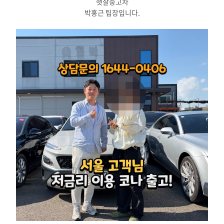
햇살중고차
박홍근 팀장입니다.