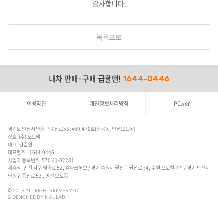
감사합니다.
목록으로
내차 판매·구매 급할땐!
1644-0446
이용약관
개인정보처리방침
PC.ver
경기도 안산시 단원구 풍전로53, 469,470호(원곡동, 안산오토돔)
상호
(주) 오토엠
대표
김준원
대표번호.
1644-0446
사업자 등록번호
570-81-02281
제휴점
인천 서구 염곡로 52, 엠파크허브 / 경기 수원시 권선구 권선로 34, 수원 오토컬렉션 / 경기 안산시
단원구 풍전로 53 , 안산 오토돔
© 2019
ALL RIGHTS REVERVED
& DESIGNED BY NAULAB.