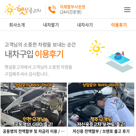
자체할부사운영
(24시간운영)
회사소개
내차팔기
내차사기
이용후기
고객님의 소중한 차량을 보내는 순간
내차구입
이용후기
햇살중고차에서 고객님의 소중한 차량을
구입해주셔서 감사합니다.
공동명의 전액할부 및 저금리 이용 / G80 출고 후기
저신용 전액할부 / 쏘렌토 출고 후기