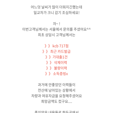
어느덧 날씨가 많이 더워지긴했는데
일교차가 크니 감기 조심하세요!
자~ !
이번고객님께서는 서울에서 문의를 주셨어요^^
최초 상담시 고객님께서는
》》 kcb 717점
》》 최근 카드발급
》》기대출1건
》》 삭제이력
》》 불량이력
》》 소득증빙x
과거에 안좋았던 이력들이
전산에 남아있는 상황에서
차량과 여유자금을 요청해주셨어요
희망금액도 컸구요....
좋지않은 내용들로 한두곳에서