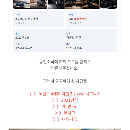
승인소식에 저희 오토돔 단지로
방문해주셨어요!
그래서 출고하게 된 차량은
》》 쏘렌토 4세대 디젤 2.2 4wd 시그니처
》》 2021년식
》》 약9만km
》》 무사고
》》 여유자금