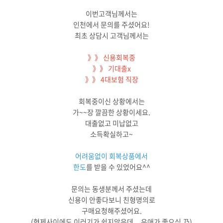
이번고객님께서는
인천에서 문의를 주셨어요!
최초 상담시 고객님께서는
》》 신용회복중
》》 기대출x
》》 4대보험 직장
회복중이신 상황에서는
가~~장 깔끔한 상황이세요.
대출없고 미납없고
소득확실하고~
어려움없이 회복상품에서
한도
를 받을 수 있었어요^^
문의는 동생분께서 주셨는데
신용이 안좋다보니 친형명의로
구매요청해주셨어요.
(형제사이에도 이러기가 쉽지않은데... 우애가 좋으심 乃)