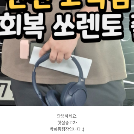
안녕하세요.
햇살중고차
박희동팀장입니다 :)​